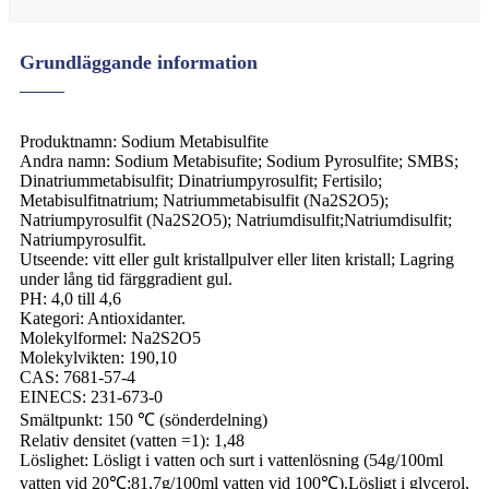
Grundläggande information
Produktnamn: Sodium Metabisulfite
Andra namn: Sodium Metabisufite; Sodium Pyrosulfite; SMBS;
Dinatriummetabisulfit; Dinatriumpyrosulfit; Fertisilo;
Metabisulfitnatrium; Natriummetabisulfit (Na2S2O5);
Natriumpyrosulfit (Na2S2O5); Natriumdisulfit;Natriumdisulfit;
Natriumpyrosulfit.
Utseende: vitt eller gult kristallpulver eller liten kristall; Lagring
under lång tid färggradient gul.
PH: 4,0 till 4,6
Kategori: Antioxidanter.
Molekylformel: Na2S2O5
Molekylvikten: 190,10
CAS: 7681-57-4
EINECS: 231-673-0
Smältpunkt: 150 ℃ (sönderdelning)
Relativ densitet (vatten =1): 1,48
Löslighet: Lösligt i vatten och surt i vattenlösning (54g/100ml
vatten vid 20℃;81,7g/100ml vatten vid 100℃).Lösligt i glycerol,