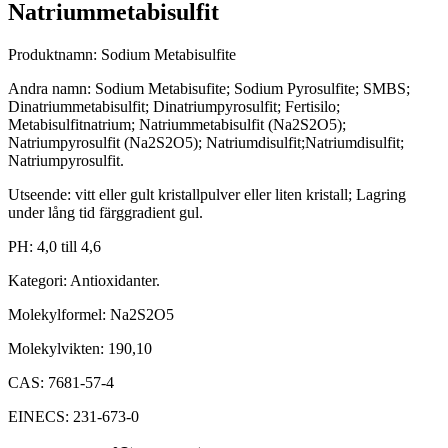
Natriummetabisulfit
Produktnamn: Sodium Metabisulfite
Andra namn: Sodium Metabisufite; Sodium Pyrosulfite; SMBS;
Dinatriummetabisulfit; Dinatriumpyrosulfit; Fertisilo;
Metabisulfitnatrium; Natriummetabisulfit (Na2S2O5);
Natriumpyrosulfit (Na2S2O5); Natriumdisulfit;Natriumdisulfit;
Natriumpyrosulfit.
Utseende: vitt eller gult kristallpulver eller liten kristall; Lagring
under lång tid färggradient gul.
PH: 4,0 till 4,6
Kategori: Antioxidanter.
Molekylformel: Na2S2O5
Molekylvikten: 190,10
CAS: 7681-57-4
EINECS: 231-673-0