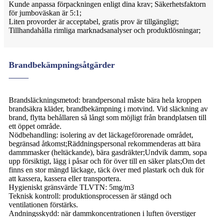
Kunde anpassa förpackningen enligt dina krav; Säkerhetsfaktorn
för jumboväskan är 5:1;
Liten provorder är acceptabel, gratis prov är tillgängligt;
Tillhandahålla rimliga marknadsanalyser och produktlösningar;
Brandbekämpningsåtgärder
Brandsläckningsmetod: brandpersonal måste bära hela kroppen
brandsäkra kläder, brandbekämpning i motvind. Vid släckning av
brand, flytta behållaren så långt som möjligt från brandplatsen till
ett öppet område.
Nödbehandling: isolering av det läckageförorenade området,
begränsad åtkomst;Räddningspersonal rekommenderas att bära
dammmasker (heltäckande), bära gasdräkter;Undvik damm, sopa
upp försiktigt, lägg i påsar och för över till en säker plats;Om det
finns en stor mängd läckage, täck över med plastark och duk för
att kassera, kassera eller transportera.
Hygieniskt gränsvärde TLVTN: 5mg/m3
Teknisk kontroll: produktionsprocessen är stängd och
ventilationen förstärks.
Andningsskydd: när dammkoncentrationen i luften överstiger