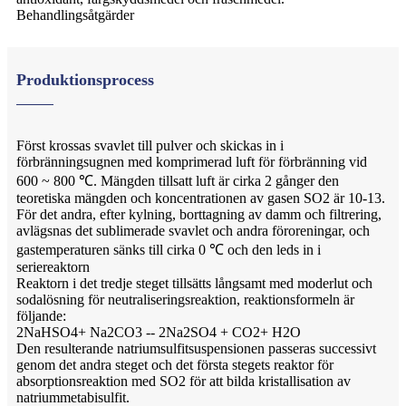
Behandlingsåtgärder
Produktionsprocess
Först krossas svavlet till pulver och skickas in i
förbränningsugnen med komprimerad luft för förbränning vid
600 ~ 800 ℃. Mängden tillsatt luft är cirka 2 gånger den
teoretiska mängden och koncentrationen av gasen SO2 är 10-13.
För det andra, efter kylning, borttagning av damm och filtrering,
avlägsnas det sublimerade svavlet och andra föroreningar, och
gastemperaturen sänks till cirka 0 ℃ och den leds in i
seriereaktorn
Reaktorn i det tredje steget tillsätts långsamt med moderlut och
sodalösning för neutraliseringsreaktion, reaktionsformeln är
följande:
2NaHSO4+ Na2CO3 -- 2Na2SO4 + CO2+ H2O
Den resulterande natriumsulfitsuspensionen passeras successivt
genom det andra steget och det första stegets reaktor för
absorptionsreaktion med SO2 för att bilda kristallisation av
natriummetabisulfit.