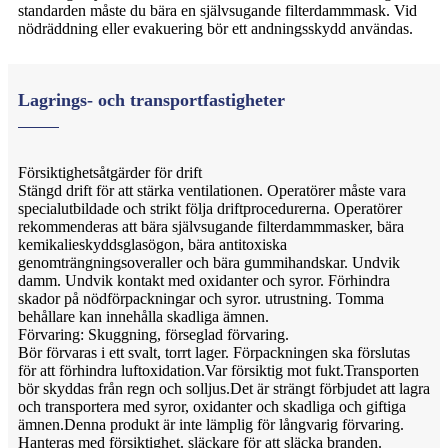
standarden måste du bära en självsugande filterdammmask. Vid
nödräddning eller evakuering bör ett andningsskydd användas.
Lagrings- och transportfastigheter
Försiktighetsåtgärder för drift
Stängd drift för att stärka ventilationen. Operatörer måste vara
specialutbildade och strikt följa driftprocedurerna. Operatörer
rekommenderas att bära självsugande filterdammmasker, bära
kemikalieskyddsglasögon, bära antitoxiska
genomträngningsoveraller och bära gummihandskar. Undvik
damm. Undvik kontakt med oxidanter och syror. Förhindra
skador på nödförpackningar och syror. utrustning. Tomma
behållare kan innehålla skadliga ämnen.
Förvaring: Skuggning, förseglad förvaring.
Bör förvaras i ett svalt, torrt lager. Förpackningen ska förslutas
för att förhindra luftoxidation.Var försiktig mot fukt.Transporten
bör skyddas från regn och solljus.Det är strängt förbjudet att lagra
och transportera med syror, oxidanter och skadliga och giftiga
ämnen.Denna produkt är inte lämplig för långvarig förvaring.
Hanteras med försiktighet. släckare för att släcka branden.