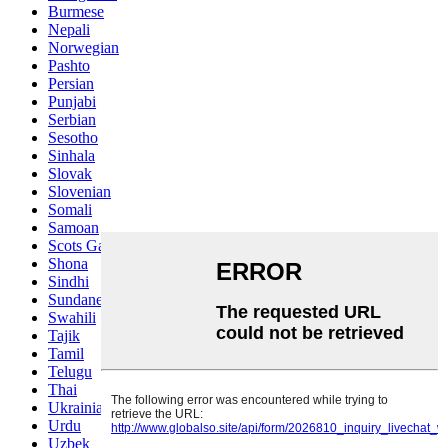
Burmese
Nepali
Norwegian
Pashto
Persian
Punjabi
Serbian
Sesotho
Sinhala
Slovak
Slovenian
Somali
Samoan
Scots Gaelic
Shona
Sindhi
Sundanese
Swahili
Tajik
Tamil
Telugu
Thai
Ukrainian
Urdu
Uzbek