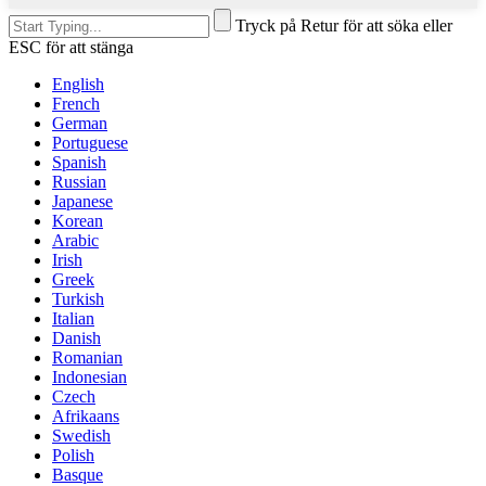
Tryck på Retur för att söka eller
ESC för att stänga
English
French
German
Portuguese
Spanish
Russian
Japanese
Korean
Arabic
Irish
Greek
Turkish
Italian
Danish
Romanian
Indonesian
Czech
Afrikaans
Swedish
Polish
Basque