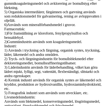
gummikoaguleringsmedel och avklorering av bomullstyg efter
blekning.
5) Organiska intermediärer, färgämnen och garvning används
som reduktionsmedel för galvanisering, rening av avloppsvatten i
oljefält.
6)Används som mineralförbandsmedel i gruvor.
Farmaceutisk:
1)För framställning av kloroform, fenylpropylsulfon och
bensaldehyd.
2)Gummiindustrin används som koaguleringsmedel.
Industri:
1) Används i tryckning och färgning, organisk syntes, tryckning,
läder, läkemedel och andra områden.
2) Tryck- och färgningsindustrin för bomullsblekmedel efter
dekloreringsmedlet, bomullsraffineringstillsatser.
3) Läderindustrin används för läderbehandling, vilket kan göra
lädret mjukt, fylligt, segt, vattentätt, flexbeständigt, slitstarkt och
andra egenskaper.
4) Kemisk industri används för organisk syntes av läkemedel och
kryddor, produktion av hydroxivanillin, hydroxiaminhydroklorid,
etc.
5) Fotografisk industri som används som utvecklare, etc.
Livsmedelsindustrin:
Används som blekmedel, konserveringsmedel, lösgöringsmedel,
antioxidant, färgskyddsmedel och fräschmedel.