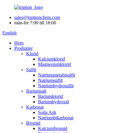
sales@toptionchem.com
mån-fre 7:00 till 18:00
English
Hem
Produkter
Klorid
Kalciumklorid
Magnesiumklorid
Sulfit
Natriummetabisulfit
Natriumsulfit
Natriumhydrosulfit
Bariumsalt
Bariumklorid
Bariumhydroxid
Karbonat
Soda Ash
Natriumbikarbonat
Bromid
Kalciumbromid