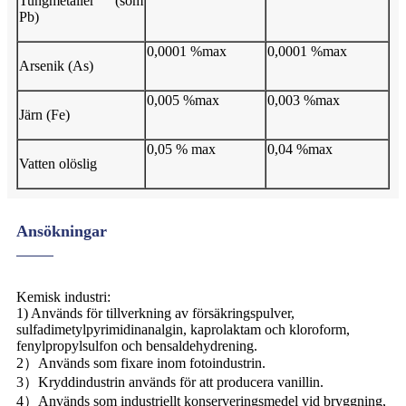
Tungmetaller (som
Pb)
0,0001 %max
0,0001 %max
Arsenik (As)
0,005 %max
0,003 %max
Järn (Fe)
0,05 % max
0,04 %max
Vatten olöslig
Ansökningar
Kemisk industri:
1) Används för tillverkning av försäkringspulver,
sulfadimetylpyrimidinanalgin, kaprolaktam och kloroform,
fenylpropylsulfon och bensaldehydrening.
2）Används som fixare inom fotoindustrin.
3）Kryddindustrin används för att producera vanillin.
4）Används som industriellt konserveringsmedel vid bryggning,