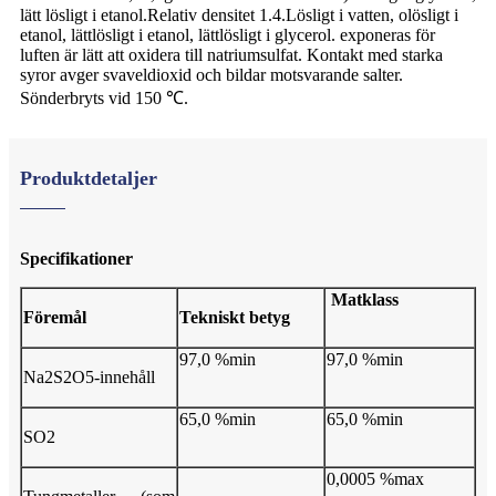
lätt lösligt i etanol.Relativ densitet 1.4.Lösligt i vatten, olösligt i
etanol, lättlösligt i etanol, lättlösligt i glycerol. exponeras för
luften är lätt att oxidera till natriumsulfat. Kontakt med starka
syror avger svaveldioxid och bildar motsvarande salter.
Sönderbryts vid 150 ℃.
Produktdetaljer
Specifikationer
Matklass
Föremål
Tekniskt betyg
97,0 %min
97,0 %min
Na2S2O5-innehåll
65,0 %min
65,0 %min
SO2
0,0005 %max