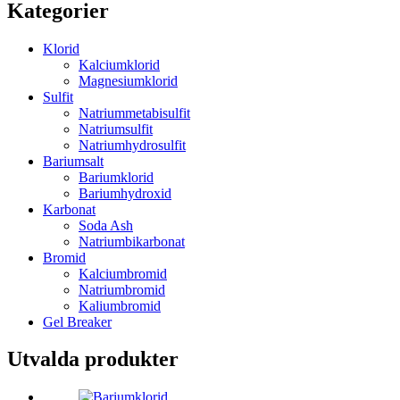
Kategorier
Klorid
Kalciumklorid
Magnesiumklorid
Sulfit
Natriummetabisulfit
Natriumsulfit
Natriumhydrosulfit
Bariumsalt
Bariumklorid
Bariumhydroxid
Karbonat
Soda Ash
Natriumbikarbonat
Bromid
Kalciumbromid
Natriumbromid
Kaliumbromid
Gel Breaker
Utvalda produkter