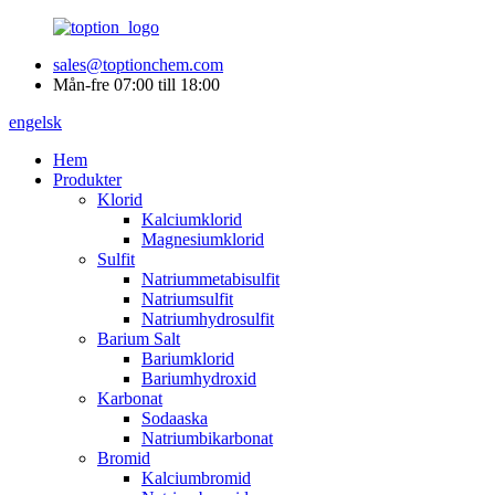
sales@toptionchem.com
Mån-fre 07:00 till 18:00
engelsk
Hem
Produkter
Klorid
Kalciumklorid
Magnesiumklorid
Sulfit
Natriummetabisulfit
Natriumsulfit
Natriumhydrosulfit
Barium Salt
Bariumklorid
Bariumhydroxid
Karbonat
Sodaaska
Natriumbikarbonat
Bromid
Kalciumbromid