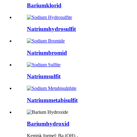
Bariumklorid
Natriumhydrosulfit
Natriumbromid
Natriumsulfit
Natriummetabisulfit
Bariumhydroxid
Kemisk formel: Ba (OH) ₂