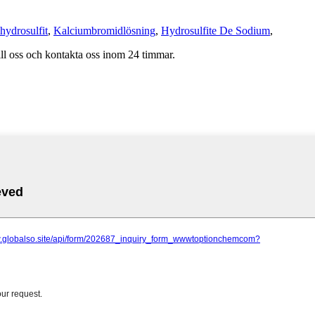
hydrosulfit
,
Kalciumbromidlösning
,
Hydrosulfite De Sodium
,
ill oss och kontakta oss inom 24 timmar.