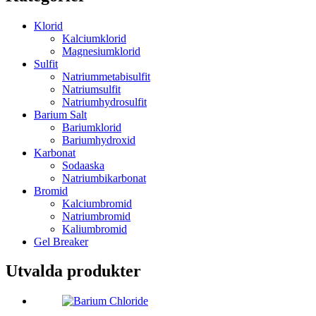
Klorid
Kalciumklorid
Magnesiumklorid
Sulfit
Natriummetabisulfit
Natriumsulfit
Natriumhydrosulfit
Barium Salt
Bariumklorid
Bariumhydroxid
Karbonat
Sodaaska
Natriumbikarbonat
Bromid
Kalciumbromid
Natriumbromid
Kaliumbromid
Gel Breaker
Utvalda produkter