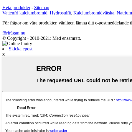
Heta produkter
-
Sitemap
Vattenfri kalciumbromid
,
Hydrosulfit
,
Kalciumbromidvätska
,
Natrium
För frågor om våra produkter, vänligen lämna ditt e-postmeddelande t
förfrågan nu
© Copyright - 2010-2021: Med ensamrätt.
Skicka epost
x