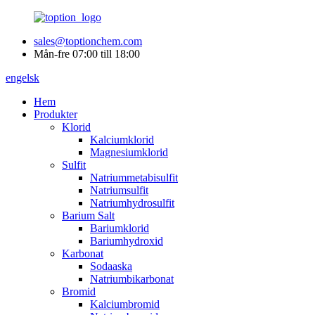
sales@toptionchem.com
Mån-fre 07:00 till 18:00
engelsk
Hem
Produkter
Klorid
Kalciumklorid
Magnesiumklorid
Sulfit
Natriummetabisulfit
Natriumsulfit
Natriumhydrosulfit
Barium Salt
Bariumklorid
Bariumhydroxid
Karbonat
Sodaaska
Natriumbikarbonat
Bromid
Kalciumbromid