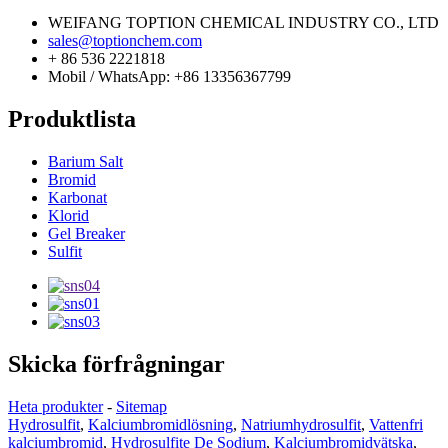
WEIFANG TOPTION CHEMICAL INDUSTRY CO., LTD
sales@toptionchem.com
+ 86 536 2221818
Mobil / WhatsApp: +86 13356367799
Produktlista
Barium Salt
Bromid
Karbonat
Klorid
Gel Breaker
Sulfit
Skicka förfrågningar
Heta produkter
-
Sitemap
Hydrosulfit
,
Kalciumbromidlösning
,
Natriumhydrosulfit
,
Vattenfri
kalciumbromid
,
Hydrosulfite De Sodium
,
Kalciumbromidvätska
,