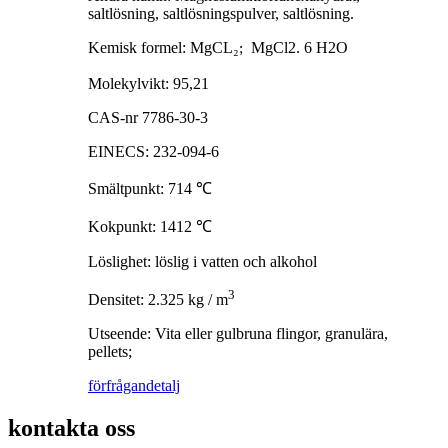
saltlösning, saltlösningspulver, saltlösning.
Kemisk formel: MgCL
₂
MgCl2. 6 H2O
;
Molekylvikt: 95,21
CAS-nr 7786-30-3
EINECS: 232-094-6
Smältpunkt: 714
℃
Kokpunkt: 1412
℃
Löslighet: löslig i vatten och alkohol
3
Densitet: 2.325 kg / m
Utseende: Vita eller gulbruna flingor, granulära,
pellets;
förfrågan
detalj
kontakta oss