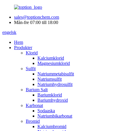
sales@toptionchem.com
Mån-fre 07:00 till 18:00
engelsk
Hem
Produkter
Klorid
Kalciumklorid
Magnesiumklorid
Sulfit
Natriummetabisulfit
Natriumsulfit
Natriumhydrosulfit
Barium Salt
Bariumklorid
Bariumhydroxid
Karbonat
Sodaaska
Natriumbikarbonat
Bromid
Kalciumbromid