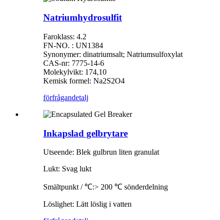
Natriumhydrosulfit
Faroklass: 4.2
FN-NO. : UN1384
Synonymer: dinatriumsalt; Natriumsulfoxylat
CAS-nr: 7775-14-6
Molekylvikt: 174,10
Kemisk formel: Na2S2O4
förfrågan
detalj
Inkapslad gelbrytare
Utseende: Blek gulbrun liten granulat
Lukt: Svag lukt
Smältpunkt / ℃:> 200 ℃ sönderdelning
Löslighet: Lätt löslig i vatten