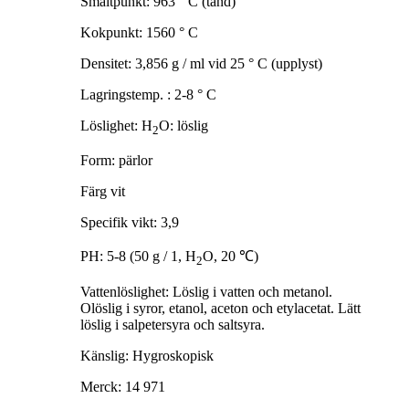
Smältpunkt: 963 ° C (tänd)
Kokpunkt: 1560 ° C
Densitet: 3,856 g / ml vid 25 ° C (upplyst)
Lagringstemp. : 2-8 ° C
Löslighet: H
O: löslig
2
Form: pärlor
Färg vit
Specifik vikt: 3,9
PH: 5-8 (50 g / 1, H
O, 20 ℃)
2
Vattenlöslighet: Löslig i vatten och metanol.
Olöslig i syror, etanol, aceton och etylacetat. Lätt
löslig i salpetersyra och saltsyra.
Känslig: Hygroskopisk
Merck: 14 971