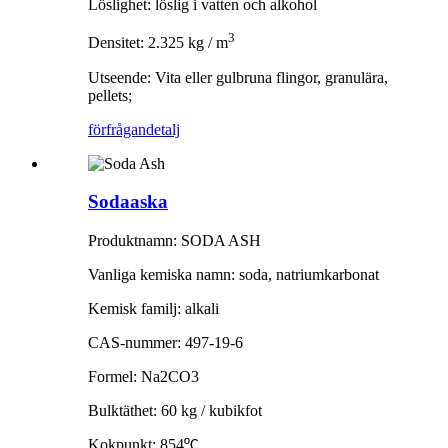
Löslighet: löslig i vatten och alkohol
3
Densitet: 2.325 kg / m
Utseende: Vita eller gulbruna flingor, granulära,
pellets;
förfrågan
detalj
Sodaaska
Produktnamn: SODA ASH
Vanliga kemiska namn: soda, natriumkarbonat
Kemisk familj: alkali
CAS-nummer: 497-19-6
Formel: Na2CO3
Bulktäthet: 60 kg / kubikfot
Kokpunkt: 854
º
C