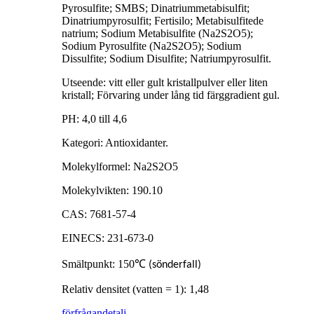
Pyrosulfite; SMBS; Dinatriummetabisulfit;
Dinatriumpyrosulfit; Fertisilo; Metabisulfitede
natrium; Sodium Metabisulfite (Na2S2O5);
Sodium Pyrosulfite (Na2S2O5); Sodium
Dissulfite; Sodium Disulfite; Natriumpyrosulfit.
Utseende: vitt eller gult kristallpulver eller liten
kristall; Förvaring under lång tid färggradient gul.
PH: 4,0 till 4,6
Kategori: Antioxidanter.
Molekylformel: Na2S2O5
Molekylvikten: 190.10
CAS: 7681-57-4
EINECS: 231-673-0
Smältpunkt: 150
℃
(sönderfall)
Relativ densitet (vatten = 1): 1,48
förfrågan
detalj