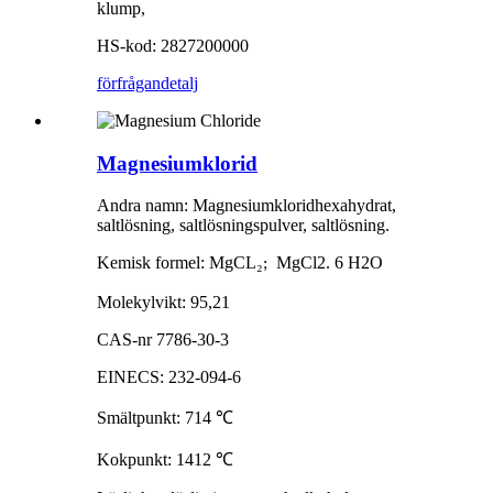
klump,
HS-kod: 2827200000
förfrågan
detalj
Magnesiumklorid
Andra namn: Magnesiumkloridhexahydrat,
saltlösning, saltlösningspulver, saltlösning.
Kemisk formel: MgCL
₂
MgCl2. 6 H2O
;
Molekylvikt: 95,21
CAS-nr 7786-30-3
EINECS: 232-094-6
Smältpunkt: 714
℃
Kokpunkt: 1412
℃