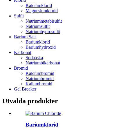
Klorid
Kalciumklorid
Magnesiumklorid
Sulfit
Natriummetabisulfit
Natriumsulfit
Natriumhydrosulfit
Barium Salt
Bariumklorid
Bariumhydroxid
Karbonat
Sodaaska
Natriumbikarbonat
Bromid
Kalciumbromid
Natriumbromid
Kaliumbromid
Gel Breaker
Utvalda produkter
Bariumklorid