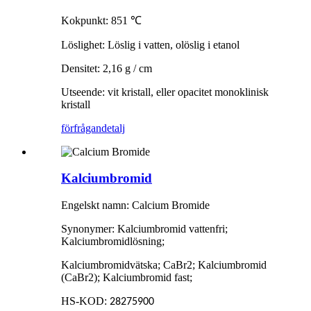
Kokpunkt: 851
℃
Löslighet: Löslig i vatten, olöslig i etanol
Densitet: 2,16 g / cm
Utseende: vit kristall, eller opacitet monoklinisk
kristall
förfrågan
detalj
Kalciumbromid
Engelskt namn: Calcium Bromide
Synonymer: Kalciumbromid vattenfri;
Kalciumbromidlösning;
Kalciumbromidvätska; CaBr2; Kalciumbromid
(CaBr2); Kalciumbromid fast;
HS-KOD:
28275900