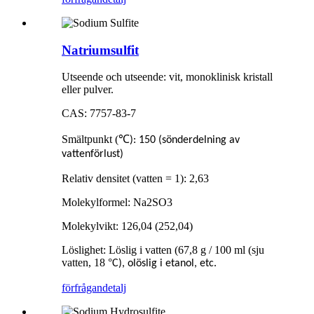
Natriumsulfit
Utseende och utseende: vit, monoklinisk kristall
eller pulver.
CAS: 7757-83-7
Smältpunkt (
℃
): 150 (sönderdelning av
vattenförlust)
Relativ densitet (vatten = 1): 2,63
Molekylformel: Na2SO3
Molekylvikt: 126,04 (252,04)
Löslighet: Löslig i vatten (67,8 g / 100 ml (sju
vatten, 18
°
C), olöslig i etanol, etc.
förfrågan
detalj