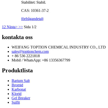
Stabilitet: Stabil.
CAS: 10361-37-2
förfrågan
detalj
1
2
Nästa>
>>
Sida 1/2
kontakta oss
WEIFANG TOPTION CHEMICAL INDUSTRY CO., LTD
sales@toptionchem.com
+ 86 536 2221818
Mobil / WhatsApp: +86 13356367799
Produktlista
Barium Salt
Bromid
Karbonat
Klorid
Gel Breaker
Sulfit