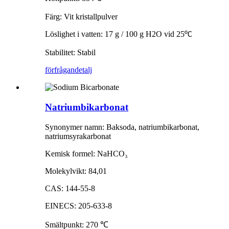
Färg: Vit kristallpulver
Löslighet i vatten: 17 g / 100 g H2O vid 25
º
C
Stabilitet: Stabil
förfrågan
detalj
Natriumbikarbonat
Synonymer namn: Baksoda, natriumbikarbonat,
natriumsyrakarbonat
Kemisk formel: NaHCO
₃
Molekylvikt: 84,01
CAS: 144-55-8
EINECS: 205-633-8
Smältpunkt: 270
℃