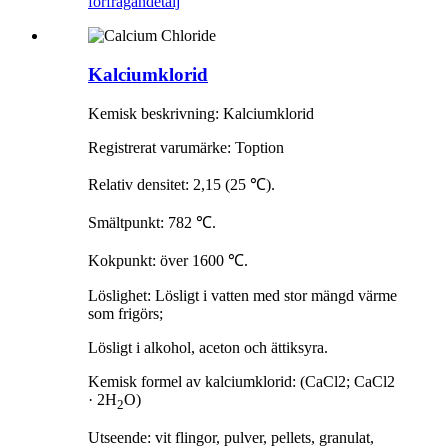
förfrågan
detalj
Kalciumklorid
Kemisk beskrivning: Kalciumklorid
Registrerat varumärke: Toption
Relativ densitet: 2,15 (25 ℃).
Smältpunkt: 782 ℃.
Kokpunkt: över 1600 ℃.
Löslighet: Lösligt i vatten med stor mängd värme
som frigörs;
Lösligt i alkohol, aceton och ättiksyra.
Kemisk formel av kalciumklorid: (CaCl2; CaCl2
· 2H
O)
2
Utseende: vit flingor, pulver, pellets, granulat,