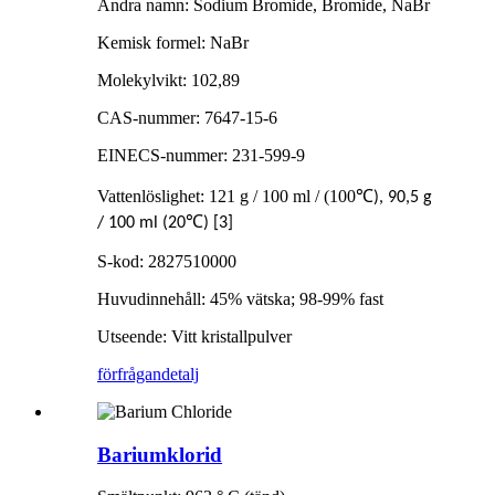
Andra namn: Sodium Bromide, Bromide, NaBr
Kemisk formel: NaBr
Molekylvikt: 102,89
CAS-nummer: 7647-15-6
EINECS-nummer: 231-599-9
Vattenlöslighet: 121 g / 100 ml / (100
℃
), 90,5 g
℃
/ 100 ml (20
) [3]
S-kod: 2827510000
Huvudinnehåll: 45% vätska; 98-99% fast
Utseende: Vitt kristallpulver
förfrågan
detalj
Bariumklorid