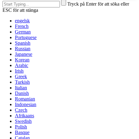
Tryck på Enter för att söka eller
ESC för att stänga
engelsk
French
German
Portuguese
Spanish
Russian
Japanese
Korean
Arabic
Irish
Greek
Turkish
Italian
Danish
Romanian
Indonesian
Czech
Afrikaans
Swedish
Polish
Basque
Catalan