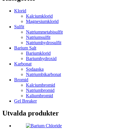
Klorid
Kalciumklorid
Magnesiumklorid
Sulfit
Natriummetabisulfit
Natriumsulfit
Natriumhydrosulfit
Barium Salt
Bariumklorid
Bariumhydroxid
Karbonat
Sodaaska
Natriumbikarbonat
Bromid
Kalciumbromid
Natriumbromid
Kaliumbromid
Gel Breaker
Utvalda produkter