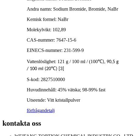
Andra namn: Sodium Bromide, Bromide, NaBr
Kemisk formel: NaBr
Molekylvikt: 102,89
CAS-nummer: 7647-15-6
EINECS-nummer: 231-599-9
Vattenlöslighet: 121 g / 100 ml / (100
℃
), 90,5 g
℃
/ 100 ml (20
) [3]
S-kod: 2827510000
Huvudinnehåll: 45% vätska; 98-99% fast
Utseende: Vitt kristallpulver
förfrågan
detalj
kontakta oss