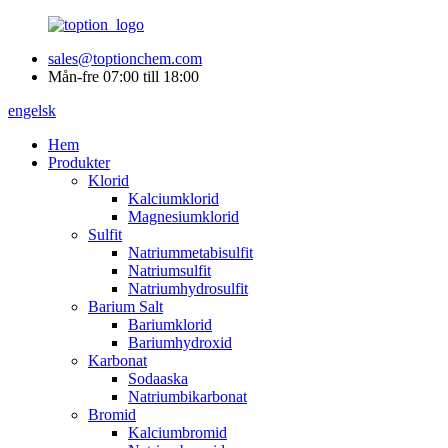
sales@toptionchem.com
Mån-fre 07:00 till 18:00
engelsk
Hem
Produkter
Klorid
Kalciumklorid
Magnesiumklorid
Sulfit
Natriummetabisulfit
Natriumsulfit
Natriumhydrosulfit
Barium Salt
Bariumklorid
Bariumhydroxid
Karbonat
Sodaaska
Natriumbikarbonat
Bromid
Kalciumbromid