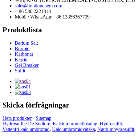
WEIFANG TOPTION CHEMICAL INDUSTRY CO., LTD
sales@toptionchem.com
+ 86 536 2221818
Mobil / WhatsApp: +86 13356367799
Produktlista
Barium Salt
Bromid
Karbonat
Klorid
Gel Breaker
Sulfit
Skicka förfrågningar
Heta produkter
-
Sitemap
Hydrosulfite De Sodium
,
Kalciumbromidlösning
,
Hydrosulfit
,
Vattenfri kalciumbromid
,
Kalciumbromidvätska
,
Natriumhydrosulfit
,