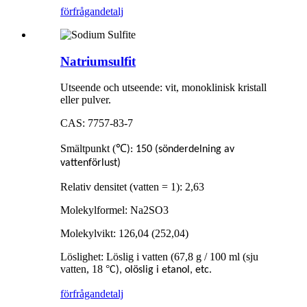
förfrågan
detalj
Natriumsulfit
Utseende och utseende: vit, monoklinisk kristall
eller pulver.
CAS: 7757-83-7
Smältpunkt (
℃
): 150 (sönderdelning av
vattenförlust)
Relativ densitet (vatten = 1): 2,63
Molekylformel: Na2SO3
Molekylvikt: 126,04 (252,04)
Löslighet: Löslig i vatten (67,8 g / 100 ml (sju
vatten, 18
°
C), olöslig i etanol, etc.
förfrågan
detalj