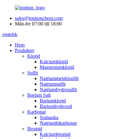
sales@toptionchem.com
Mån-fre 07:00 till 18:00
engelsk
Hem
Produkter
Klorid
Kalciumklorid
Magnesiumklorid
Sulfit
Natriummetabisulfit
Natriumsulfit
Natriumhydrosulfit
Barium Salt
Bariumklorid
Bariumhydroxid
Karbonat
Sodaaska
Natriumbikarbonat
Bromid
Kalciumbromid