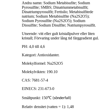
Andra namn: Sodium Metabisufite; Sodium
Pyrosulfite; SMBS; Dinatriummetabisulfit;
Dinatriumpyrosulfit; Fertisilo; Metabisulfitede
natrium; Sodium Metabisulfite (Na2S2O5);
Sodium Pyrosulfite (Na2S2O5); Sodium
Dissulfite; Sodium Disulfite; Natriumpyrosulfit.
Utseende: vitt eller gult kristallpulver eller liten
kristall; Förvaring under lång tid färggradient gul.
PH: 4,0 till 4,6
Kategori: Antioxidanter.
Molekylformel: Na2S2O5
Molekylvikten: 190.10
CAS: 7681-57-4
EINECS: 231-673-0
Smältpunkt: 150
℃
(sönderfall)
Relativ densitet (vatten = 1): 1,48