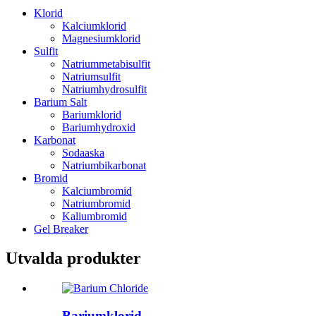
Klorid
Kalciumklorid
Magnesiumklorid
Sulfit
Natriummetabisulfit
Natriumsulfit
Natriumhydrosulfit
Barium Salt
Bariumklorid
Bariumhydroxid
Karbonat
Sodaaska
Natriumbikarbonat
Bromid
Kalciumbromid
Natriumbromid
Kaliumbromid
Gel Breaker
Utvalda produkter
Bariumklorid