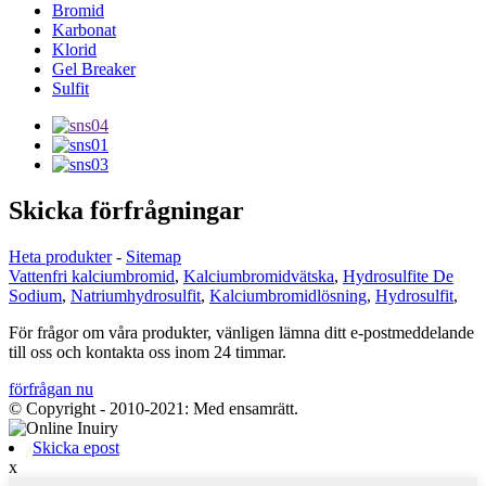
Bromid
Karbonat
Klorid
Gel Breaker
Sulfit
Skicka förfrågningar
Heta produkter
-
Sitemap
Vattenfri kalciumbromid
,
Kalciumbromidvätska
,
Hydrosulfite De
Sodium
,
Natriumhydrosulfit
,
Kalciumbromidlösning
,
Hydrosulfit
,
För frågor om våra produkter, vänligen lämna ditt e-postmeddelande
till oss och kontakta oss inom 24 timmar.
förfrågan nu
© Copyright - 2010-2021: Med ensamrätt.
Skicka epost
x