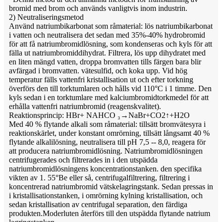
bromid med brom och används vanligtvis inom industrin.
2) Neutraliseringsmetod
Använd natriumbikarbonat som råmaterial: lös natriumbikarbonat
i vatten och neutralisera det sedan med 35%-40% hydrobromid
för att få natriumbromidlösning, som kondenseras och kyls för att
fälla ut natriumbromiddihydrat. Filtrera, lös upp dihydratet med
en liten mängd vatten, droppa bromvatten tills färgen bara blir
avfärgad i bromvatten. vätesulfid, och koka upp. Vid hög
temperatur fälls vattenfri kristallisation ut och efter torkning
överförs den till torktumlaren och hålls vid 110°C i 1 timme. Den
kyls sedan i en torktumlare med kalciumbromidtorkmedel för att
erhålla vattenfri natriumbromid (reagenskvalitet).
Reaktionsprincip: HBr+ NAHCO ₃→NaBr+CO2↑+H2O
Med 40 % flytande alkali som råmaterial: tillsätt bromvätesyra i
reaktionskärlet, under konstant omrörning, tillsätt långsamt 40 %
flytande alkalilösning, neutralisera till pH 7,5 -- 8,0, reagera för
att producera natriumbromidlösning. Natriumbromidlösningen
centrifugerades och filtrerades in i den utspädda
natriumbromidlösningens koncentrationstanken. den specifika
vikten av 1. 55°Be eller så, centrifugalfiltrering, filtrering i
koncentrerad natriumbromid vätskelagringstank. Sedan pressas in
i kristallisationstanken, i omrörning kylning kristallisation, och
sedan kristallisation av centrifugal separation, den färdiga
produkten.Moderluten återförs till den utspädda flytande natrium