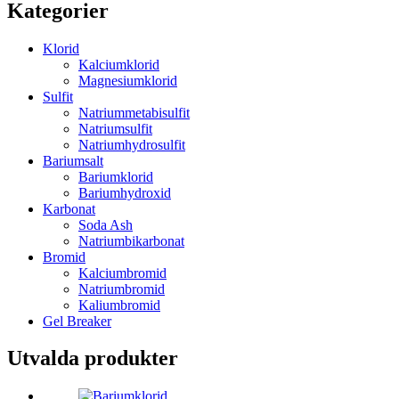
Kategorier
Klorid
Kalciumklorid
Magnesiumklorid
Sulfit
Natriummetabisulfit
Natriumsulfit
Natriumhydrosulfit
Bariumsalt
Bariumklorid
Bariumhydroxid
Karbonat
Soda Ash
Natriumbikarbonat
Bromid
Kalciumbromid
Natriumbromid
Kaliumbromid
Gel Breaker
Utvalda produkter