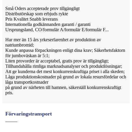
Små Oders accepterade prov tillgängligt
Distributörskap som erbjuds rykte
Pris Kvalitet Snabb leverans
Internationella godkännanden garanti / garanti
Ursprungsland, CO/formulär A/formulär E/formulär F...
Har mer än 15 års yrkeserfarenhet av produktion av
natriumbromid;
Kunde anpassa förpackningen enligt dina krav; Säkerhetsfaktorn
för jumboväskan är 5:1;
Liten provorder är acceptabel, gratis prov är tillgängligt;
Tillhandahålla rimliga marknadsanalyser och produktlösningar;
Att ge kunderna det mest konkurrenskraftiga priset i alla skeden;
Låga produktionskostnader på grund av lokala resursfördelar och
låga transportkostnader
på grund av närheten till hamnen, säkerställ konkurrenskraftigt
pris.
Förvaringstransport