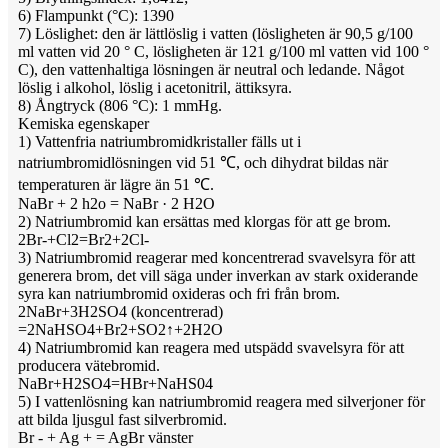
6) Flampunkt (°C): 1390
7) Löslighet: den är lättlöslig i vatten (lösligheten är 90,5 g/100
ml vatten vid 20 ° C, lösligheten är 121 g/100 ml vatten vid 100 °
C), den vattenhaltiga lösningen är neutral och ledande. Något
löslig i alkohol, löslig i acetonitril, ättiksyra.
8) Ångtryck (806 °C): 1 mmHg.
Kemiska egenskaper
1) Vattenfria natriumbromidkristaller fälls ut i
natriumbromidlösningen vid 51 ℃, och dihydrat bildas när
temperaturen är lägre än 51 ℃.
NaBr + 2 h2o = NaBr · 2 H2O
2) Natriumbromid kan ersättas med klorgas för att ge brom.
2Br-+Cl2=Br2+2Cl-
3) Natriumbromid reagerar med koncentrerad svavelsyra för att
generera brom, det vill säga under inverkan av stark oxiderande
syra kan natriumbromid oxideras och fri från brom.
2NaBr+3H2SO4 (koncentrerad)
=2NaHSO4+Br2+SO2↑+2H2O
4) Natriumbromid kan reagera med utspädd svavelsyra för att
producera vätebromid.
NaBr+H2SO4=HBr+NaHS04
5) I vattenlösning kan natriumbromid reagera med silverjoner för
att bilda ljusgul fast silverbromid.
Br - + Ag + = AgBr vänster