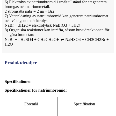
6) Elektrolys av natriumbromid i smält tillstånd för att generera
bromgas och natriummetall.
2 strömsatta nabr = 2 na + Br2
7) Vattenlösning av natriumbromid kan generera natriumbromat
och väte genom elektrolys.
NaBr + 3H2O= elektrolytisk NaBrO3 + 3H2↑
8) Organiska reaktioner kan inträffa, såsom huvudreaktionen för
att göra brometan:
NaBr + - H2SO4 + CH2CH2OH ⇌ NaHSO4 + CH3CH2Br +
H2O
Produktdetaljer
Specifikationer
Specifikationer för natriumbromid:
Föremål
Specifikation