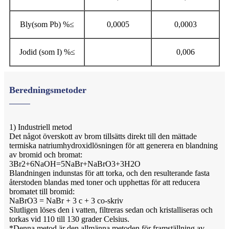
Bly(som Pb) %
≤
0,0005
0,0003
Jodid (som I) %
≤
0,006
Beredningsmetoder
1) Industriell metod
Det något överskott av brom tillsätts direkt till den mättade
termiska natriumhydroxidlösningen för att generera en blandning
av bromid och bromat:
3Br2+6NaOH=5NaBr+NaBrO3+3H2O
Blandningen indunstas för att torka, och den resulterande fasta
återstoden blandas med toner och upphettas för att reducera
bromatet till bromid:
NaBrO3 = NaBr + 3 c + 3 co-skriv
Slutligen löses den i vatten, filtreras sedan och kristalliseras och
torkas vid 110 till 130 grader Celsius.
*Denna metod är den allmänna metoden för framställning av