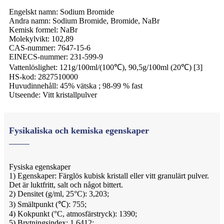
Engelskt namn: Sodium Bromide
Andra namn: Sodium Bromide, Bromide, NaBr
Kemisk formel: NaBr
Molekylvikt: 102,89
CAS-nummer: 7647-15-6
EINECS-nummer: 231-599-9
Vattenlöslighet: 121g/100ml/(100℃), 90,5g/100ml (20℃) [3]
HS-kod: 2827510000
Huvudinnehåll: 45% vätska ; 98-99 % fast
Utseende: Vitt kristallpulver
Fysikaliska och kemiska egenskaper
Fysiska egenskaper
1) Egenskaper: Färglös kubisk kristall eller vitt granulärt pulver.
Det är luktfritt, salt och något bittert.
2) Densitet (g/ml, 25°C): 3,203;
3) Smältpunkt (℃): 755;
4) Kokpunkt (°C, atmosfärstryck): 1390;
5) Brytningsindex: 1,6412;