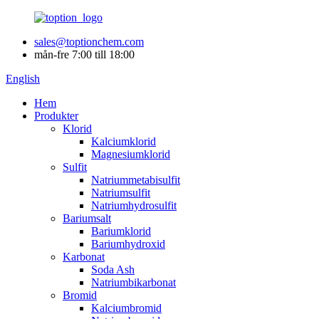
sales@toptionchem.com
mån-fre 7:00 till 18:00
English
Hem
Produkter
Klorid
Kalciumklorid
Magnesiumklorid
Sulfit
Natriummetabisulfit
Natriumsulfit
Natriumhydrosulfit
Bariumsalt
Bariumklorid
Bariumhydroxid
Karbonat
Soda Ash
Natriumbikarbonat
Bromid
Kalciumbromid