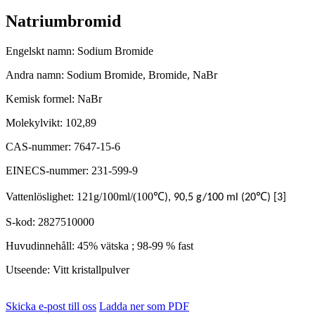
Natriumbromid
Engelskt namn: Sodium Bromide
Andra namn: Sodium Bromide, Bromide, NaBr
Kemisk formel: NaBr
Molekylvikt: 102,89
CAS-nummer: 7647-15-6
EINECS-nummer: 231-599-9
Vattenlöslighet: 121g/100ml/(100
℃
℃
), 90,5 g/100 ml (20
) [3]
S-kod: 2827510000
Huvudinnehåll: 45% vätska ; 98-99 % fast
Utseende: Vitt kristallpulver
Skicka e-post till oss
Ladda ner som PDF