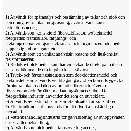
1) Används för spåranalys och bestämning av tellur och niob och
beredning av framkallningslösning, även använd som
reduktionsmedel;
2) Används som konstgjord fiberstabilisator, tygblekmedel,
fotografisk framkallare, färgnings- och
blekningsdeoxideringsmedel, smak- och färgreducerande medel,
pappersligninborttagare, etc.
3) Används som ett vanligt analytiskt reagens och ljuskänsligt
resistormaterial;
4) Reduktivt blekmedel, som har en blekande effekt på mat och
en stark hämmande effekt på oxidas i växtmat.
5) Tryck- och färgningsindustrin som deoxidationsmedel och
blekmedel, som används vid tillagning av olika bomullstyger, kan
förhindra lokal oxidation av bomullsfibrer och påverka
fiberstyrkan och förbättra matlagningsämnets vithet. Den
fotografiska industrin använder det som en utvecklare.
6) Används av textilindustrin som stabilisator för konstfibrer.
7) Elektronikindustrin används för att tillverka ljuskänsliga
motstånd.
8) Vattenbehandlingsindustrin för galvanisering av avloppsvatten,
dricksvattenbehandling;
9) Används som blekmedel, konserveringsmedel,