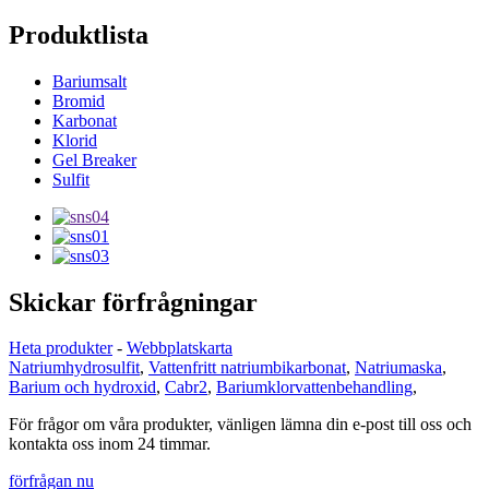
Produktlista
Bariumsalt
Bromid
Karbonat
Klorid
Gel Breaker
Sulfit
Skickar förfrågningar
Heta produkter
-
Webbplatskarta
Natriumhydrosulfit
,
Vattenfritt natriumbikarbonat
,
Natriumaska
,
Barium och hydroxid
,
Cabr2
,
Bariumklorvattenbehandling
,
För frågor om våra produkter, vänligen lämna din e-post till oss och
kontakta oss inom 24 timmar.
förfrågan nu