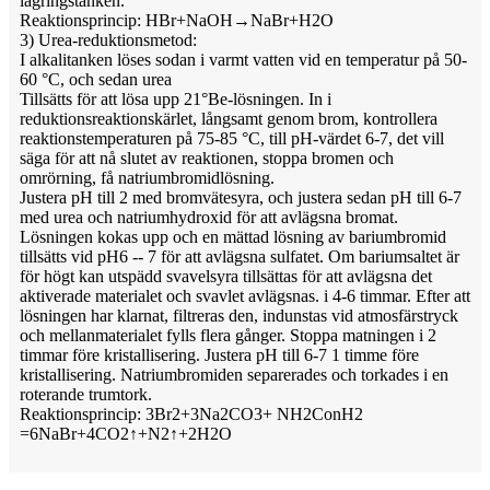
lagringstanken.
Reaktionsprincip: HBr+NaOH→NaBr+H2O
3) Urea-reduktionsmetod:
I alkalitanken löses sodan i varmt vatten vid en temperatur på 50-
60 °C, och sedan urea
Tillsätts för att lösa upp 21°Be-lösningen. In i
reduktionsreaktionskärlet, långsamt genom brom, kontrollera
reaktionstemperaturen på 75-85 °C, till pH-värdet 6-7, det vill
säga för att nå slutet av reaktionen, stoppa bromen och
omrörning, få natriumbromidlösning.
Justera pH till 2 med bromvätesyra, och justera sedan pH till 6-7
med urea och natriumhydroxid för att avlägsna bromat.
Lösningen kokas upp och en mättad lösning av bariumbromid
tillsätts vid pH6 -- 7 för att avlägsna sulfatet. Om bariumsaltet är
för högt kan utspädd svavelsyra tillsättas för att avlägsna det
aktiverade materialet och svavlet avlägsnas. i 4-6 timmar. Efter att
lösningen har klarnat, filtreras den, indunstas vid atmosfärstryck
och mellanmaterialet fylls flera gånger. Stoppa matningen i 2
timmar före kristallisering. Justera pH till 6-7 1 timme före
kristallisering. Natriumbromiden separerades och torkades i en
roterande trumtork.
Reaktionsprincip: 3Br2+3Na2CO3+ NH2ConH2
=6NaBr+4CO2↑+N2↑+2H2O