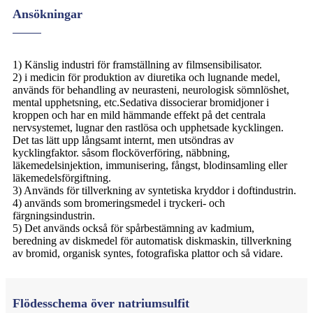
Ansökningar
1) Känslig industri för framställning av filmsensibilisator.
2) i medicin för produktion av diuretika och lugnande medel,
används för behandling av neurasteni, neurologisk sömnlöshet,
mental upphetsning, etc.Sedativa dissocierar bromidjoner i
kroppen och har en mild hämmande effekt på det centrala
nervsystemet, lugnar den rastlösa och upphetsade kycklingen.
Det tas lätt upp långsamt internt, men utsöndras av
kycklingfaktor. såsom flocköverföring, näbbning,
läkemedelsinjektion, immunisering, fångst, blodinsamling eller
läkemedelsförgiftning.
3) Används för tillverkning av syntetiska kryddor i doftindustrin.
4) används som bromeringsmedel i tryckeri- och
färgningsindustrin.
5) Det används också för spårbestämning av kadmium,
beredning av diskmedel för automatisk diskmaskin, tillverkning
av bromid, organisk syntes, fotografiska plattor och så vidare.
Flödesschema över natriumsulfit