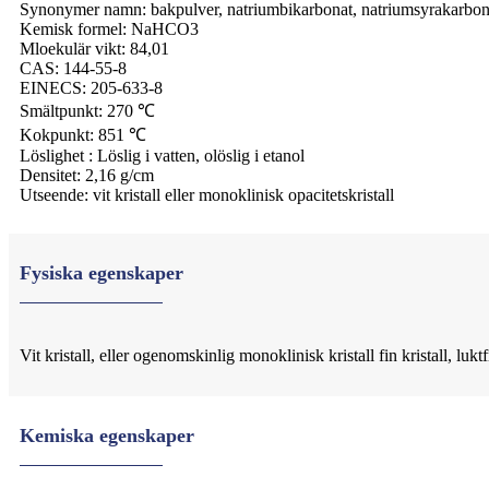
Synonymer namn: bakpulver, natriumbikarbonat, natriumsyrakarbon
Kemisk formel: NaHCO3
Mloekulär vikt: 84,01
CAS: 144-55-8
EINECS: 205-633-8
Smältpunkt: 270 ℃
Kokpunkt: 851 ℃
Löslighet : Löslig i vatten, olöslig i etanol
Densitet: 2,16 g/cm
Utseende: vit kristall eller monoklinisk opacitetskristall
Fysiska egenskaper
Vit kristall, eller ogenomskinlig monoklinisk kristall fin kristall, luktfr
Kemiska egenskaper