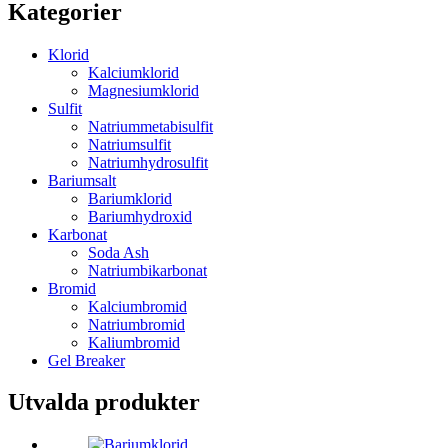
Kategorier
Klorid
Kalciumklorid
Magnesiumklorid
Sulfit
Natriummetabisulfit
Natriumsulfit
Natriumhydrosulfit
Bariumsalt
Bariumklorid
Bariumhydroxid
Karbonat
Soda Ash
Natriumbikarbonat
Bromid
Kalciumbromid
Natriumbromid
Kaliumbromid
Gel Breaker
Utvalda produkter