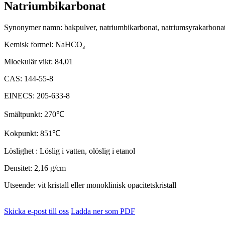
Natriumbikarbonat
Synonymer namn: bakpulver, natriumbikarbonat, natriumsyrakarbona
Kemisk formel: NaHCO
₃
Mloekulär vikt: 84,01
CAS: 144-55-8
EINECS: 205-633-8
Smältpunkt: 270
℃
Kokpunkt: 851
℃
Löslighet : Löslig i vatten, olöslig i etanol
Densitet: 2,16 g/cm
Utseende: vit kristall eller monoklinisk opacitetskristall
Skicka e-post till oss
Ladda ner som PDF