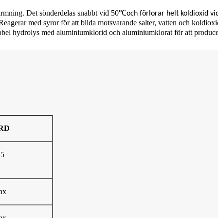
värmning. Det sönderdelas snabbt vid 50
℃
och förlorar helt koldioxid vi
Reagerar med syror för att bilda motsvarande salter, vatten och koldiox
bel hydrolys med aluminiumklorid och aluminiumklorat för att produce
RD
,5
ax
ax