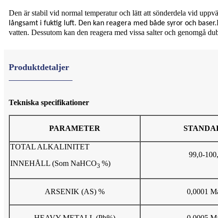
Den är stabil vid normal temperatur och lätt att sönderdela vid upp
långsamt i fuktig luft. Den kan reagera med både syror och baser.
vatten. Dessutom kan den reagera med vissa salter och genomgå dub
Produktdetaljer
Tekniska specifikationer
PARAMETER
STANDA
TOTAL ALKALINITET
99,0-100
INNEHÅLL (Som NaHCO
%)
3
ARSENIK (AS) %
0,0001 M
HEAVY METALL (Pb%)
0,0005 M