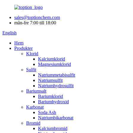
sales@toptionchem.com
mån-fre 7:00 till 18:00
English
Hem
Produkter
Klorid
Kalciumklorid
Magnesiumklorid
Sulfit
Natriummetabisulfit
Natriumsulfit
Natriumhydrosulfit
Bariumsalt
Bariumklorid
Bariumhydroxid
Karbonat
Soda Ash
Natriumbikarbonat
Bromid
Kalciumbromid