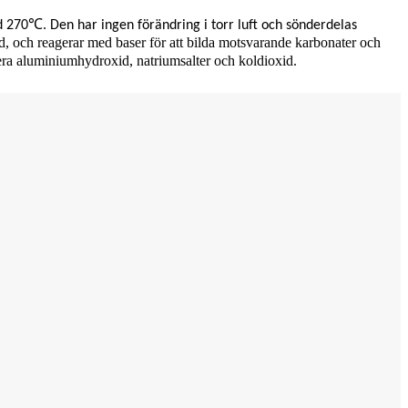
℃
d 270
. Den har ingen förändring i torr luft och sönderdelas
id, och reagerar med baser för att bilda motsvarande karbonater och
ra aluminiumhydroxid, natriumsalter och koldioxid.