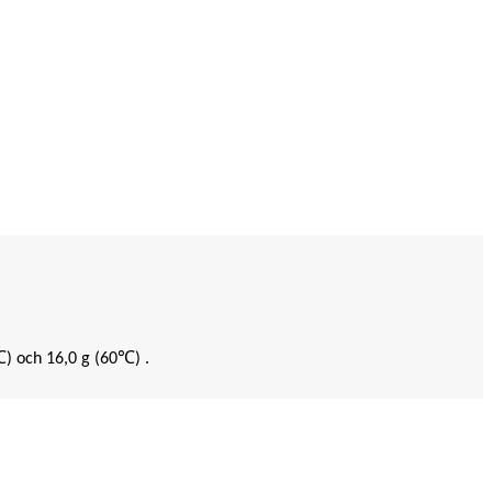
℃
℃
) och 16,0 g (60
) .